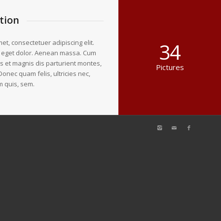
tion
et, consectetuer adipiscing elit.
34
 eget dolor. Aenean massa. Cum
s et magnis dis parturient montes,
Pictures
Donec quam felis, ultricies nec,
m quis, sem.