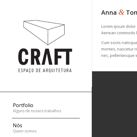
&
Anna
Ton
Lorem ipsum dolor s
Aenean commodo li
Cum sociis natoque
montes, nascetur ri
nec, pellentesque e
Portfolio
Alguns de nossos trabalhos
Nós
Quem somos