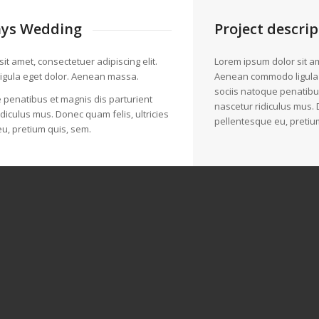
ys Wedding
Project descrip
it amet, consectetuer adipiscing elit.
Lorem ipsum dolor sit am
gula eget dolor. Aenean massa.
Aenean commodo ligula
sociis natoque penatibu
 penatibus et magnis dis parturient
nascetur ridiculus mus. 
diculus mus. Donec quam felis, ultricies
pellentesque eu, pretiu
u, pretium quis, sem.